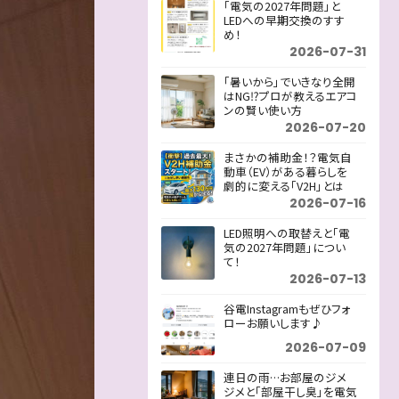
「電気の2027年問題」と
LEDへの早期交換のすす
め！
2026-07-31
「暑いから」でいきなり全開
はNG⁉プロが教えるエアコ
ンの賢い使い方
2026-07-20
まさかの補助金！？電気自
動車（EV）がある暮らしを
劇的に変える「V2H」とは
2026-07-16
LED照明への取替えと「電
気の2027年問題」につい
て！
2026-07-13
谷電Instagramもぜひフォ
ローお願いします♪
2026-07-09
連日の雨…お部屋のジメ
ジメと「部屋干し臭」を電気