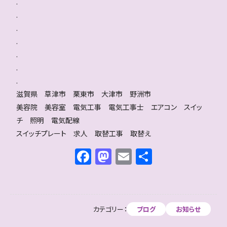
.
.
.
.
.
.
.
滋賀県 草津市 栗東市 大津市 野洲市
美容院 美容室 電気工事 電気工事士 エアコン スイッ
チ 照明 電気配線
スイッチプレート 求人 取替工事 取替え
F
M
E
共
a
a
m
有
c
st
ai
e
o
l
カテゴリー：
ブログ
お知らせ
b
d