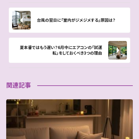
o
o
o
n
台風の翌日に「室内がジメジメする」原因は？
k
夏本番ではもう遅い？6月中にエアコンの「試運
転」をしておくべき3つの理由
関連記事