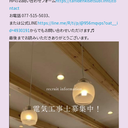
HPのお問い合わせフォーム
https://tanidenkisetsubi.info/co
ntact
お電話 077-515-5033、
または公式LINE
https://line.me/R/ti/p/@956mqvps?oat__i
d=4930191
からでもお問い合わせいただけます♬
最後までお読みいただきありがとうございます。