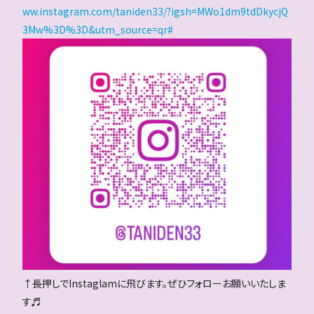
ww.instagram.com/taniden33/?igsh=MWo1dm9tdDkycjQ
3Mw%3D%3D&utm_source=qr#
↑長押しでInstaglamに飛びます。ぜひフォローお願いいたしま
す♬