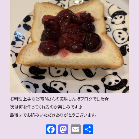
お料理上手な谷電Mさんの美味しんぼブログでした✿
次は何を作ってくれるのか楽しみです♪
最後までお読みいただきありがとうございます。
F
M
E
共