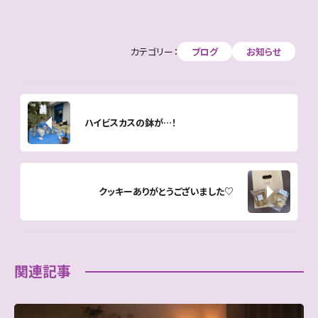
a
a
m
有
c
st
ai
e
o
l
カテゴリー：
ブログ
お知らせ
b
d
o
o
o
n
ハイビスカスの鉢が…！
k
クッキーありがとうございました♡
関連記事