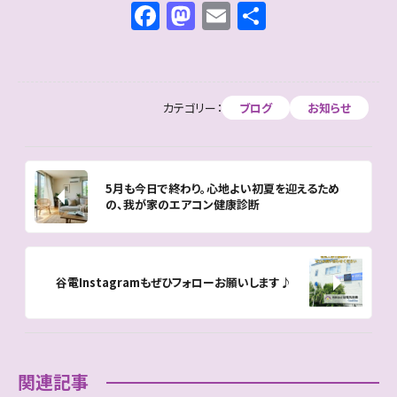
F
M
E
共
a
a
m
有
c
st
ai
e
o
l
カテゴリー：
ブログ
お知らせ
b
d
o
o
o
n
5月も今日で終わり。心地よい初夏を迎えるため
k
の、我が家のエアコン健康診断
谷電Instagramもぜひフォローお願いします♪
関連記事