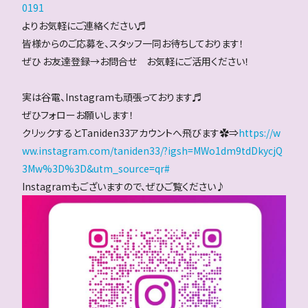
0191
よりお気軽にご連絡ください♬
皆様からのご応募を、スタッフ一同お待ちしております！
ぜひ お友達登録→お問合せ お気軽にご活用ください！
実は谷電、Instagramも頑張っております♬
ぜひフォローお願いします！
クリックするとTaniden33アカウントへ飛びます✿⇒
https://w
ww.instagram.com/taniden33/?igsh=MWo1dm9tdDkycjQ
3Mw%3D%3D&utm_source=qr#
Instagramもございますので、ぜひご覧ください♪