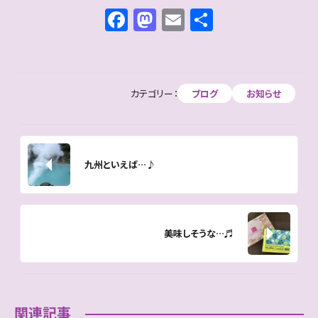
F
M
E
共
a
a
m
有
c
st
ai
e
o
l
カテゴリー：
ブログ
お知らせ
b
d
o
o
o
n
九州といえば…♪
k
美味しそうな…♬
関連記事