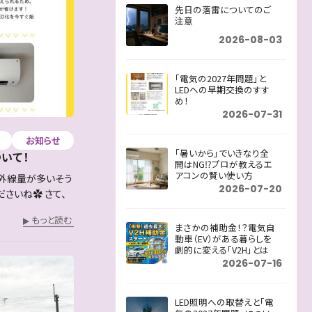
先日の落雷についてのご
注意
2026-08-03
「電気の2027年問題」と
LEDへの早期交換のすす
め！
2026-07-31
お知らせ
「暑いから」でいきなり全
いて！
開はNG⁉プロが教えるエ
アコンの賢い使い方
紫外線量が多いそう
2026-07-20
ださいね✿ さて、
もっと読む
まさかの補助金！？電気自
動車（EV）がある暮らしを
劇的に変える「V2H」とは
2026-07-16
LED照明への取替えと「電